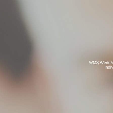
WMS WerteMan
indi